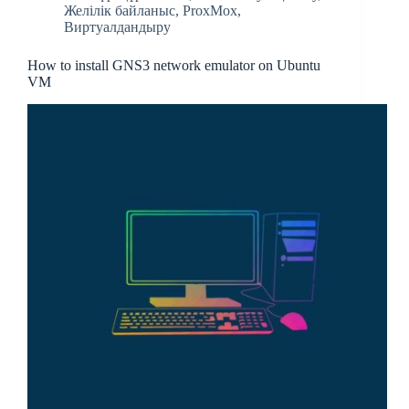
Желілік байланыс
,
ProxMox
,
Виртуалдандыру
How to install GNS3 network emulator on Ubuntu
VM