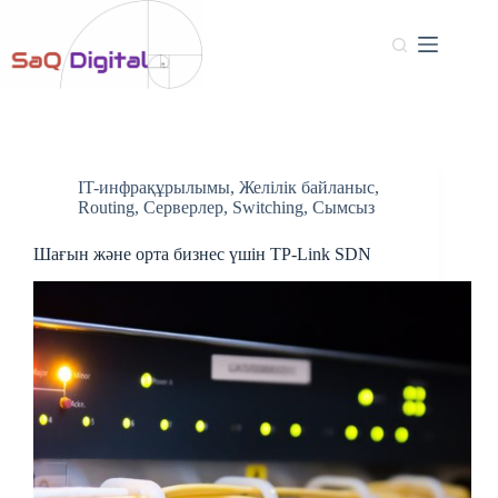
IT-инфрақұрылымы
,
Желілік байланыс
,
Routing
,
Серверлер
,
Switching
,
Сымсыз
Шағын және орта бизнес үшін TP-Link SDN