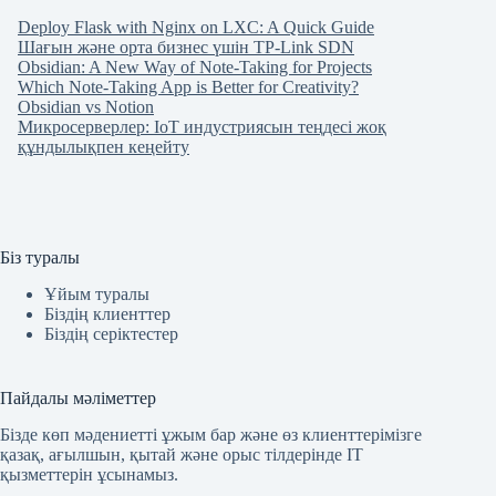
Deploy Flask with Nginx on LXC: A Quick Guide
Шағын және орта бизнес үшін TP-Link SDN
Obsidian: A New Way of Note-Taking for Projects
Which Note-Taking App is Better for Creativity?
Obsidian vs Notion
Микросерверлер: IoT индустриясын теңдесі жоқ
құндылықпен кеңейту
Біз туралы
Ұйым туралы
Біздің клиенттер
Біздің серіктестер
Пайдалы мәліметтер
Бізде көп мәдениетті ұжым бар және өз клиенттерімізге
қазақ, ағылшын, қытай және орыс тілдерінде IT
қызметтерін ұсынамыз.