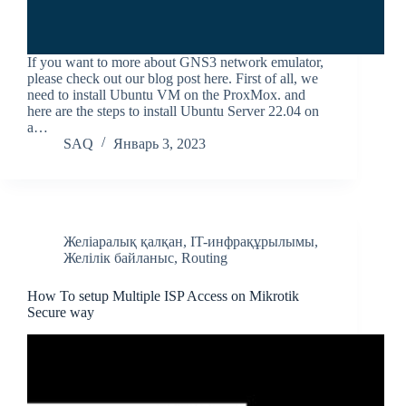
If you want to more about GNS3 network emulator,
please check out our blog post here. First of all, we
need to install Ubuntu VM on the ProxMox. and
here are the steps to install Ubuntu Server 22.04 on
a…
SAQ
Январь 3, 2023
Желіаралық қалқан
,
IT-инфрақұрылымы
,
Желілік байланыс
,
Routing
How To setup Multiple ISP Access on Mikrotik
Secure way