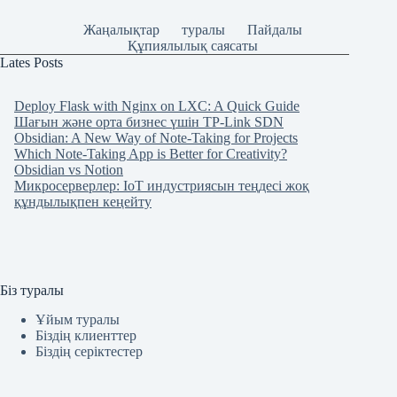
Жаңалықтар
туралы
Пайдалы
Құпиялылық саясаты
Lates Posts
Deploy Flask with Nginx on LXC: A Quick Guide
Шағын және орта бизнес үшін TP-Link SDN
Obsidian: A New Way of Note-Taking for Projects
Which Note-Taking App is Better for Creativity?
Obsidian vs Notion
Микросерверлер: IoT индустриясын теңдесі жоқ
құндылықпен кеңейту
Біз туралы
Ұйым туралы
Біздің клиенттер
Біздің серіктестер