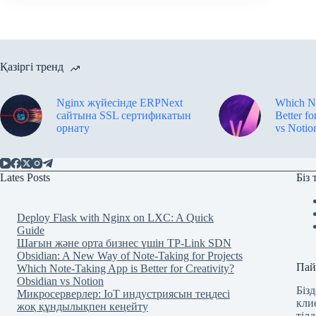
Қазіргі тренд
Nginx жүйесінде ERPNext
Which No
сайтына SSL сертификатын
Better fo
орнату
vs Notio
Lates Posts
Біз
Deploy Flask with Nginx on LXC: A Quick
Guide
Шағын және орта бизнес үшін TP-Link SDN
Obsidian: A New Way of Note-Taking for Projects
Пай
Which Note-Taking App is Better for Creativity?
Obsidian vs Notion
Біз
Микросерверлер: IoT индустриясын теңдесі
кли
жоқ құндылықпен кеңейту
тіл