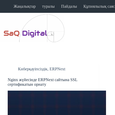
Жаңалықтар
туралы
Пайдалы
Құпиялылық саяс
Киберқауіпсіздік
,
ERPNext
Nginx жүйесінде ERPNext сайтына SSL
сертификатын орнату