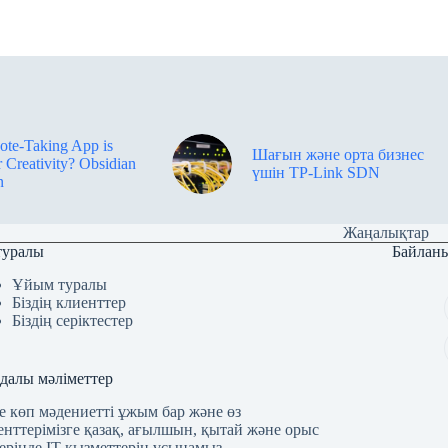
te-Taking App is
Шағын және орта бизнес
r Creativity? Obsidian
үшін TP-Link SDN
n
Жаңалықтар
 туралы
Байлан
Ұйым туралы
Біздің клиенттер
Біздің серіктестер
далы мәліметтер
де көп мәдениетті ұжым бар және өз
енттерімізге қазақ, ағылшын, қытай және орыс
дерінде IT қызметтерін ұсынамыз.