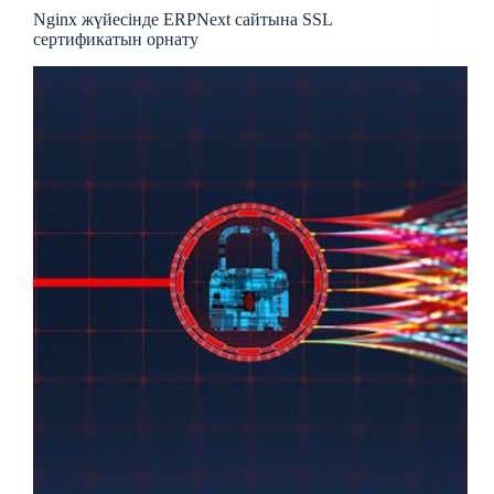
Nginx жүйесінде ERPNext сайтына SSL
сертификатын орнату