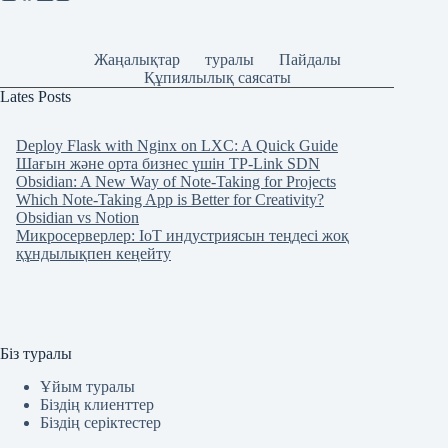
Жаңалықтар
туралы
Пайдалы
Құпиялылық саясаты
Lates Posts
Deploy Flask with Nginx on LXC: A Quick Guide
Шағын және орта бизнес үшін TP-Link SDN
Obsidian: A New Way of Note-Taking for Projects
Which Note-Taking App is Better for Creativity?
Obsidian vs Notion
Микросерверлер: IoT индустриясын теңдесі жоқ
құндылықпен кеңейту
Біз туралы
Ұйым туралы
Біздің клиенттер
Біздің серіктестер