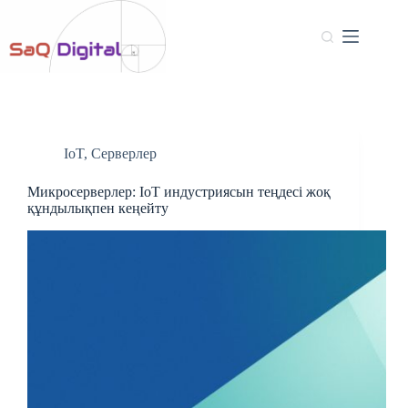
IoT
,
Серверлер
Микросерверлер: IoT индустриясын теңдесі жоқ
құндылықпен кеңейту