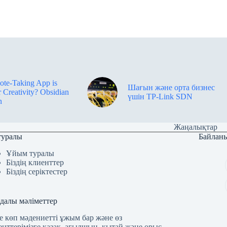
te-Taking App is
Шағын және орта бизнес
r Creativity? Obsidian
үшін TP-Link SDN
n
Жаңалықтар
 туралы
Байлан
Ұйым туралы
Біздің клиенттер
Біздің серіктестер
далы мәліметтер
де көп мәдениетті ұжым бар және өз
енттерімізге қазақ, ағылшын, қытай және орыс