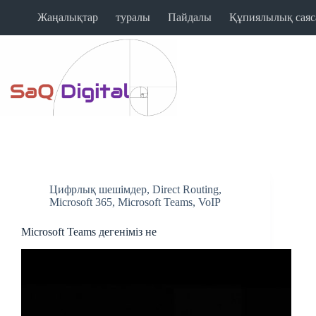
Жаңалықтар
туралы
Пайдалы
Құпиялылық саяс
Цифрлық шешімдер
,
Direct Routing
,
Microsoft 365
,
Microsoft Teams
,
VoIP
Microsoft Teams дегеніміз не