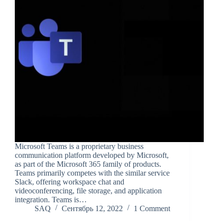
Microsoft Teams is a proprietary business
communication platform developed by Microsoft,
as part of the Microsoft 365 family of products.
Teams primarily competes with the similar service
Slack, offering workspace chat and
videoconferencing, file storage, and application
integration. Teams is…
SAQ
Сентябрь 12, 2022
1 Comment