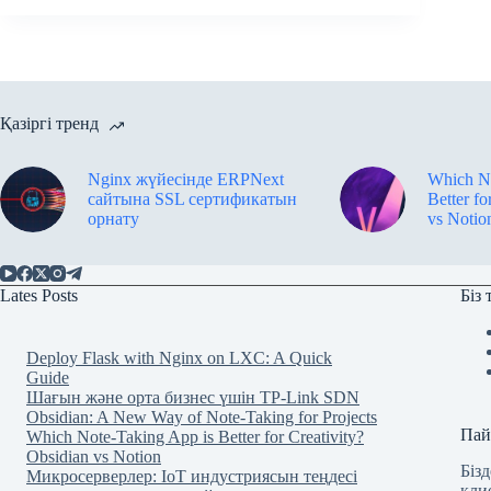
Қазіргі тренд
Nginx жүйесінде ERPNext
Which No
сайтына SSL сертификатын
Better fo
орнату
vs Notio
Lates Posts
Біз
Deploy Flask with Nginx on LXC: A Quick
Guide
Шағын және орта бизнес үшін TP-Link SDN
Obsidian: A New Way of Note-Taking for Projects
Пай
Which Note-Taking App is Better for Creativity?
Obsidian vs Notion
Біз
Микросерверлер: IoT индустриясын теңдесі
кли