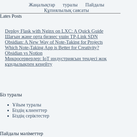
Жаңалықтар
туралы
Пайдалы
Құпиялылық саясаты
Lates Posts
Deploy Flask with Nginx on LXC: A Quick Guide
Шағын және орта бизнес үшін TP-Link SDN
Obsidian: A New Way of Note-Taking for Projects
Which Note-Taking App is Better for Creativity?
Obsidian vs Notion
Микросерверлер: IoT индустриясын теңдесі жоқ
құндылықпен кеңейту
Біз туралы
Ұйым туралы
Біздің клиенттер
Біздің серіктестер
Пайдалы мәліметтер