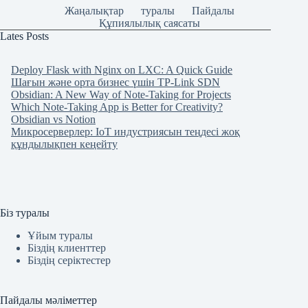
Жаңалықтар
туралы
Пайдалы
Құпиялылық саясаты
Lates Posts
Deploy Flask with Nginx on LXC: A Quick Guide
Шағын және орта бизнес үшін TP-Link SDN
Obsidian: A New Way of Note-Taking for Projects
Which Note-Taking App is Better for Creativity?
Obsidian vs Notion
Микросерверлер: IoT индустриясын теңдесі жоқ
құндылықпен кеңейту
Біз туралы
Ұйым туралы
Біздің клиенттер
Біздің серіктестер
Пайдалы мәліметтер