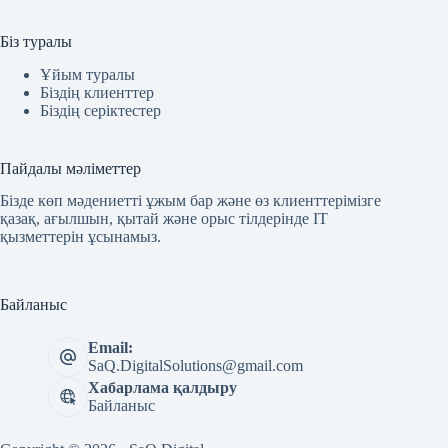
Біз туралы
Ұйым туралы
Біздің клиенттер
Біздің серіктестер
Пайдалы мәліметтер
Бізде көп мәдениетті ұжым бар және өз клиенттерімізге
қазақ, ағылшын, қытай және орыс тілдерінде IT
қызметтерін ұсынамыз.
Байланыс
Email:
SaQ.DigitalSolutions@gmail.com
Хабарлама қалдыру
Байланыс