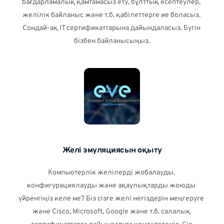
бағдарламалық қамтамасыз ету, бұлттық есептеулер, 
желілік байланыс және т.б. қабілеттерге ие боласыз. 
Сондай-ақ IT сертификаттарына дайындаласыз. Бүгін 
бізбен байланысыңыз.
Желі эмуляциясын оқыту
Компьютерлік желілерді жобалауды, 
конфигурациялауды және ақаулықтарды жоюды 
үйренгіңіз келе ме? Біз сізге желі негіздерін меңгеруге 
және Cisco, Microsoft, Google және т.б. салалық 