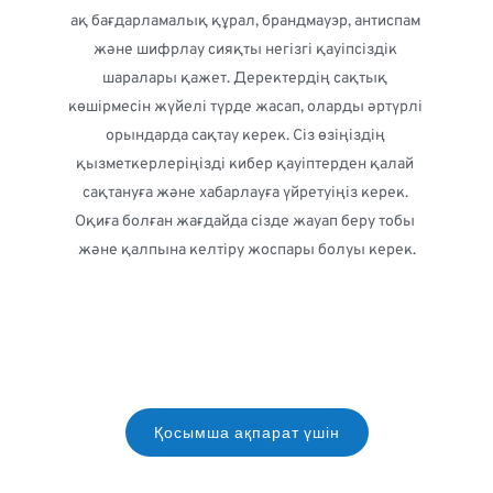
ақ бағдарламалық құрал, брандмауэр, антиспам 
және шифрлау сияқты негізгі қауіпсіздік 
шаралары қажет. Деректердің сақтық 
көшірмесін жүйелі түрде жасап, оларды әртүрлі 
орындарда сақтау керек. Сіз өзіңіздің 
қызметкерлеріңізді кибер қауіптерден қалай 
сақтануға және хабарлауға үйретуіңіз керек. 
Оқиға болған жағдайда сізде жауап беру тобы 
және қалпына келтіру жоспары болуы керек.
Қосымша ақпарат үшін