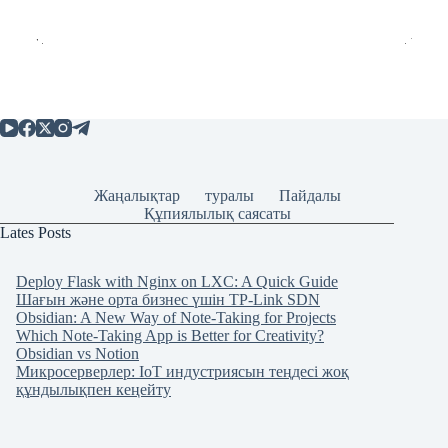
Жаңалықтар
туралы
Пайдалы
Құпиялылық саясаты
Lates Posts
Deploy Flask with Nginx on LXC: A Quick Guide
Шағын және орта бизнес үшін TP-Link SDN
Obsidian: A New Way of Note-Taking for Projects
Which Note-Taking App is Better for Creativity?
Obsidian vs Notion
Микросерверлер: IoT индустриясын теңдесі жоқ
құндылықпен кеңейту