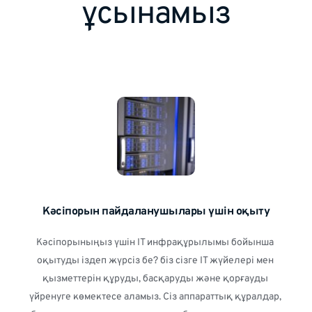
ұсынамыз
Кәсіпорын пайдаланушылары үшін оқыту
Кәсіпорыныңыз үшін IT инфрақұрылымы бойынша 
оқытуды іздеп жүрсіз бе? біз сізге IT жүйелері мен 
қызметтерін құруды, басқаруды және қорғауды 
үйренуге көмектесе аламыз. Сіз аппараттық құралдар, 