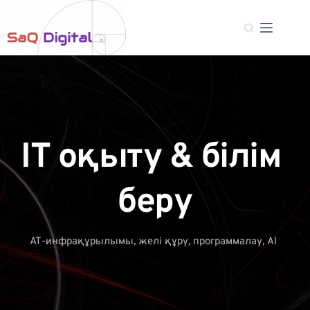
IT оқыту & білім 
беру
АТ-инфрақұрылымы, желі құру, программалау, AI 