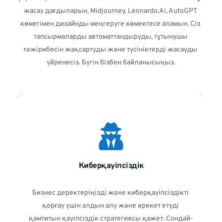
жасау дағдыларын, Midjourney, Leonardo.Ai, AutoGPT 
көмегімен дизайнды меңгеруге көмектесе аламын. Сіз 
тапсырмаларды автоматтандыруды, тұтынушы 
тәжірибесін жақсартуды және түсініктерді жасауды 
үйренесіз. Бүгін бізбен байланысыңыз.
Киберқауіпсіздік
Бизнес деректеріңізді және киберқауіпсіздікті 
қорғау үшін алдын алу және әрекет етуді 
қамтитын қауіпсіздік стратегиясы қажет. Сондай-