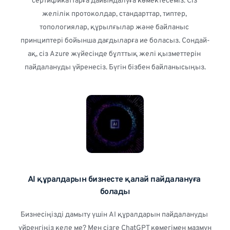
сертификаттарға дайындалуға көмектесеміз. Сіз 
желілік протоколдар, стандарттар, типтер, 
топологиялар, құрылғылар және байланыс 
принциптері бойынша дағдыларға ие боласыз. Сондай-
ақ, сіз Azure жүйесінде бұлттық желі қызметтерін 
пайдалануды үйренесіз. Бүгін бізбен байланысыңыз.
AI құралдарын бизнесте қалай пайдалануға 
болады
Бизнесіңізді дамыту үшін AI құралдарын пайдалануды 
үйренгіңіз келе ме? Мен сізге ChatGPT көмегімен мазмұн 